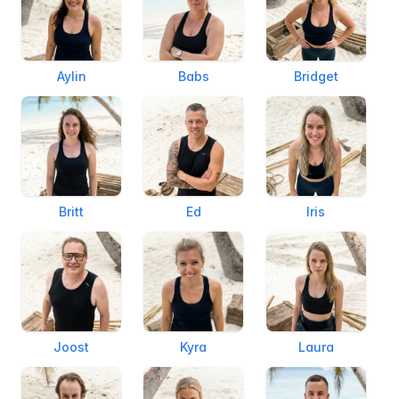
Aylin
Babs
Bridget
Britt
Ed
Iris
Joost
Kyra
Laura